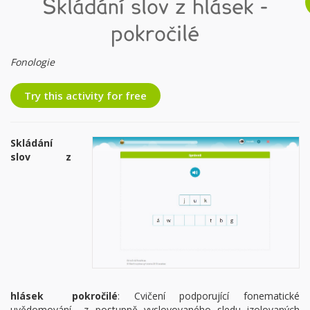
Skládání slov z hlásek -
pokročilé
Fonologie
Try this activity for free
Skládání
slov z
hlásek pokročilé
: Cvičení podporující fonematické
uvědomování z postupně vyslovovaného sledu izolovaných