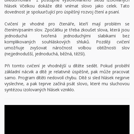
hlásek Včelkou dokáže dítě vnímat slovo jako celek. Tato
dovednost je spoluurčující pro úspěšný rozvoj čtení a psaní.
Cvičení je vhodné pro čtenáře, kteří mají problém se
čtením/psaním slov. Zpočátku je třeba zkoušet slova, která jsou
jednoduchá tvořená jednoduchými slabikami bez
komplikovaných souhláskových shluků. Později cvičení
umožňuje zvyšovat náročnost volbou obtížnosti slov
(nejjednodušší, jednoduchá, běžná, těžší).
Při tomto cvičení je vhodnější u dítěte sedět. Pokud proběhl
základní nácvik a dítě je relativně úspěšné, pak může pracovat
samo. Program dítěti nedovolí chybu. Dítě si sled hlásek nejprve
vyslechne, a pak teprve začíná psát slovo, které mu sluchovou
syntézou izolovaných hlásek vzniklo.