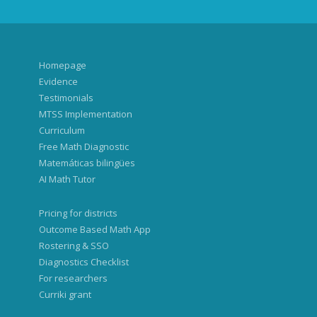
Homepage
Evidence
Testimonials
MTSS Implementation
Curriculum
Free Math Diagnostic
Matemáticas bilingües
AI Math Tutor
Pricing for districts
Outcome Based Math App
Rostering & SSO
Diagnostics Checklist
For researchers
Curriki grant